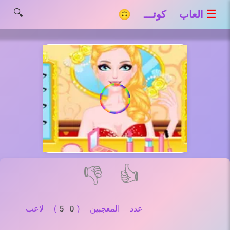
🔍
☰
العاب كوتـــ 🙃
👎
👍
عدد المعجبين (50) لاعب