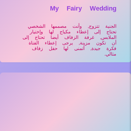
My Fairy Wedding
الجنية تتزوج, وأنت مصممها الشخصي
تحتاج إلى إعطاء مكياج لها وإختيار
الملابس, غرفة الزفاف أيضا تحتاج إلى
أن تكون مزينة, يرجى إعطاء الفتاة
فكرة جيدة, أتمنى لها حفل زفاف
مثالي.