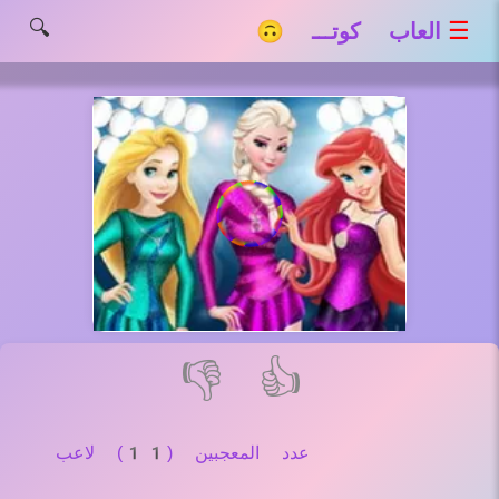
🔍
☰
العاب كوتـــ 🙃
👎
👍
عدد المعجبين (11) لاعب