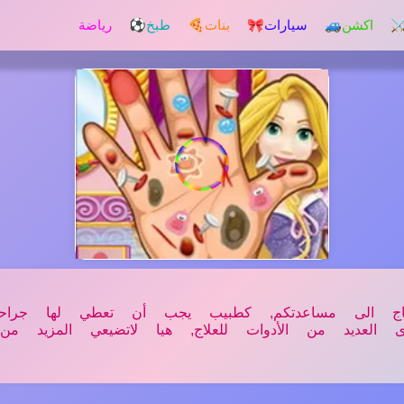
️ اكشن
🚙 سيارات
🎀 بنات
🍕 طبخ
⚽ رياضة
ج الى مساعدتكم, كطبيب يجب أن تعطي لها جراحة 
 العديد من الأدوات للعلاج, هيا لاتضيعي المزيد من