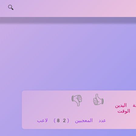
🔍
👎
👍
اليدين
 الوقت
عدد المعجبين (82) لاعب