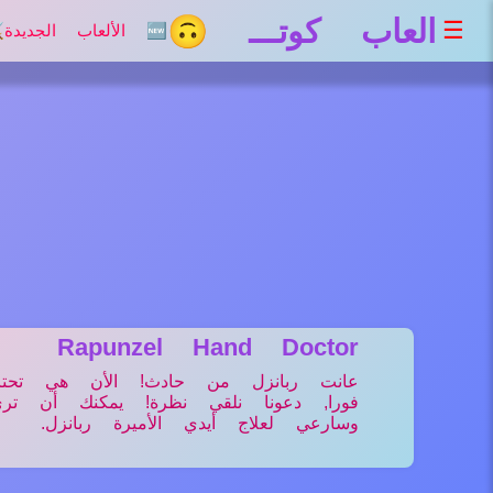
العاب كوتـــ 🙃
☰
🆕 الألعاب الجديدة
⚔
Rapunzel Hand Doctor
عانت ربانزل من حادث! الأن هي تحتا
فورا, دعونا نلقي نظرة! يمكنك أن ترى
وسارعي لعلاج أيدي الأميرة ربانزل.