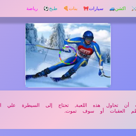
️ اكشن
🚙 سيارات
🎀 بنات
🍕 طبخ
⚽ رياضة
ن تحاول هذه اللعبة, تحتاج إلى السيطرة علي الط
طم العقبات أو سوف تموت.