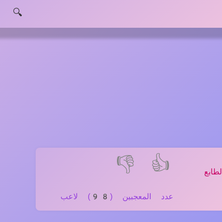
🔍
👎
👍
ابع
عدد المعجبين (98) لاعب