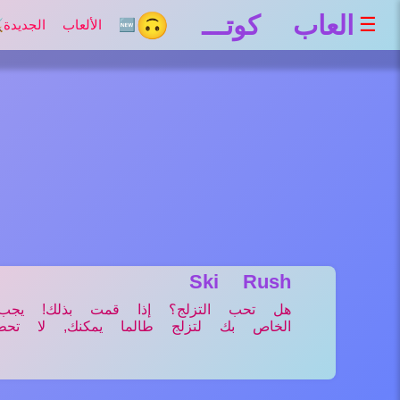
العاب كوتـــ 🙃
☰
🆕 الألعاب الجديدة
⚔
Ski Rush
هل تحب التزلج؟ إذا قمت بذلك! يجب أ
الخاص بك لتزلج طالما يمكنك, لا تح