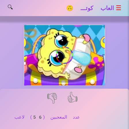
🔍
☰
العاب كوتـــ 🙃
👎
👍
عدد المعجبين (56) لاعب