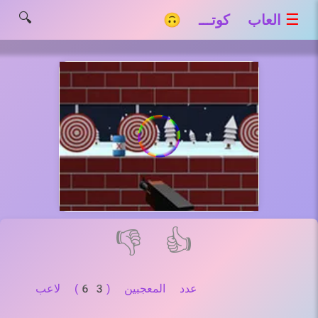
🔍
☰
العاب كوتـــ 🙃
👎
👍
عدد المعجبين (63) لاعب