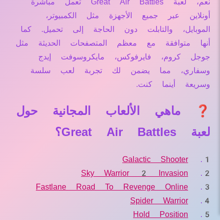
نعم، لعبة Great Air Battles تعمل مباشرة
أونلاين عبر جميع الأجهزة مثل الكمبيوتر،
الموبايل، والتابلت دون الحاجة إلى تحميل. كما
أنها متوافقة مع معظم المتصفحات الحديثة مثل
جوجل كروم، فايرفوكس، مايكروسوفت إيدج
وسفاري، مما يضمن لك تجربة لعب سلسة
وسريعة أينما كنت.
❓ ماهي الألعاب المجانية حول
لعبة Great Air Battles؟
Galactic Shooter
Sky Warrior 2 Invasion
Fastlane Road To Revenge Online
Spider Warrior
Hold Position