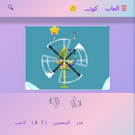
🔍
☰
العاب كوتـــ 🙃
👎
👍
عدد المعجبين (57) لاعب