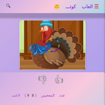
🔍
☰
العاب كوتـــ 🙃
👎
👍
عدد المعجبين (98) لاعب