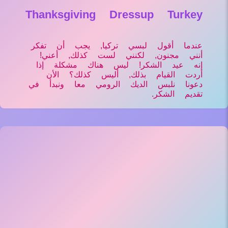
Thanksgiving Dressup Turkey
عندما أقول لبسي تركيا, يجب أن تفكر
أنني مجنون, لكنني لست كذلك, أعني!
إنه عيد الشكر! ليس هناك مشكلة إذا
أردت القيام بذلك, أليس كذلك؟ الأن
دعونا نلبس الديك الرومي معا ونبدأ في
تقديم الشكر.