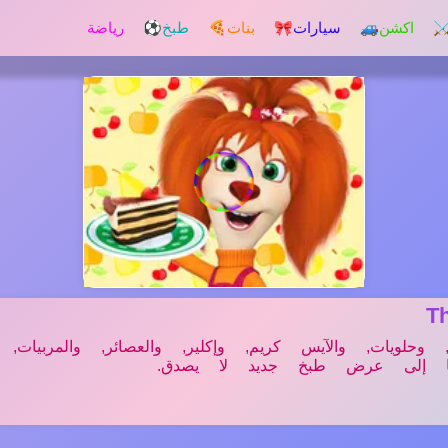
️ اكشن
🚙 سيارات
🎀 بنات
🍕 طبخ
⚽ رياضة
T
لويات, والآيس كريم, وإكلير, والعصائر, والمربيات, وا
نا إلى عرض طبخ جديد لا يصدق.