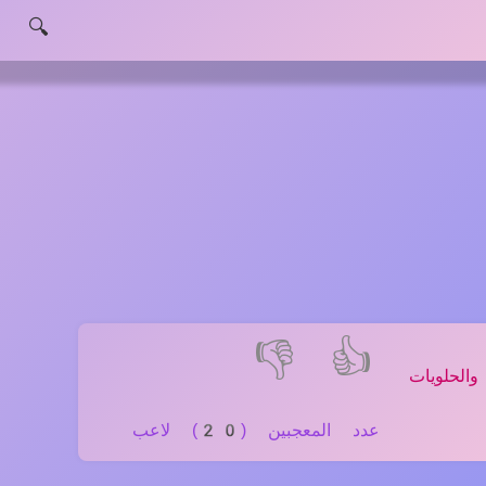
🔍
👎
👍
لحلويات
عدد المعجبين (20) لاعب