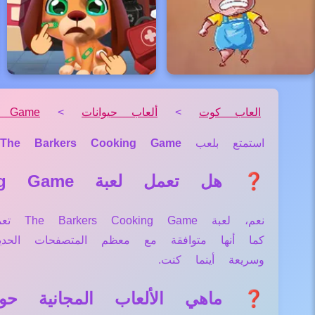
العاب كوت
>
ألعاب حيوانات
>
g Game
استمتع بلعب
The Barkers Cooking Game
❓ هل تعمل لعبة The Barkers Cooking Game علي جميع الأجهزة والمتصفحات؟
نعم، ل
كما أنها متوافقة مع معظم المتصفحات الح
وسريعة أينما كنت.
❓ ماهي الألعاب المجانية حول لعبة Cooking Game