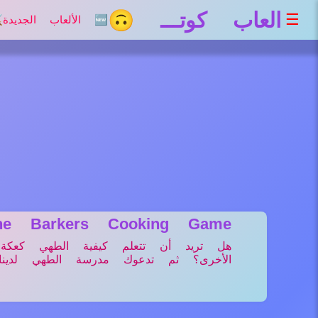
العاب كوتـــ 🙃
☰
🆕 الألعاب الجديدة
⚔
he Barkers Cooking Game
هل تريد أن تتعلم كيفية الطهي كعكة, وح
الأخرى؟ ثم تدعوك مدرسة الطهي لدي