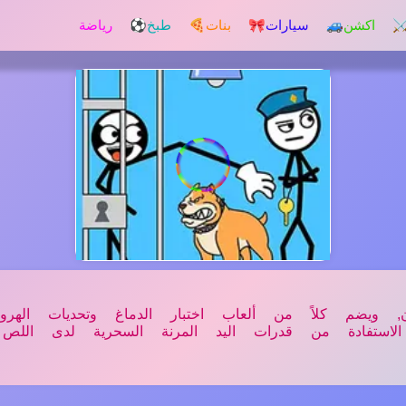
️ اكشن
🚙 سيارات
🎀 بنات
🍕 طبخ
⚽ رياضة
ان, ويضم كلاً من ألعاب اختبار الدماغ وتحديات اله
ستفادة من قدرات اليد المرنة السحرية لدى اللص 