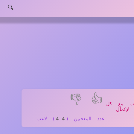
🔍
👎
👍
روب مع كل
لإكمال
عدد المعجبين (44) لاعب