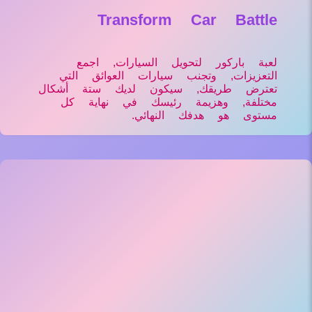
Transform Car Battle
لعبة باركور لتحويل السيارات, اجمع
التعزيزات, وتجنب سيارات العوائق التي
تعترض طريقك, سيكون لديك ستة أشكال
مختلفة, وهزيمة رئيسك في نهاية كل
مستوى هو هدفك النهائي.