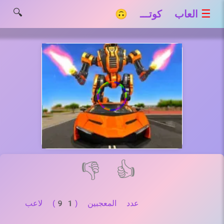
🔍
☰
العاب كوتـــ 🙃
👎
👍
عدد المعجبين (91) لاعب