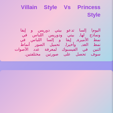
Villain Style Vs Princess
Style
اليوم! إلسا تدعو بيتي دوريس و إيفا
ونماذج لها, بيتي ودوريس اللباس في
نمط الأميرة, إيفا و إلسا اللباس في
نمط الغد, وأخيرا, تحميل الصور أنماط
اثنين في الفيسبوك لمعرفة عدد الأصوات
سوف تحصل على صورتين مختلفتين.