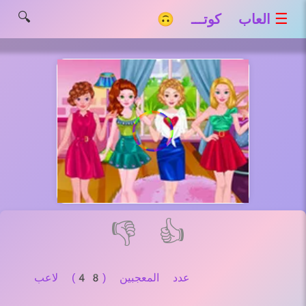
🔍
☰
العاب كوتـــ 🙃
👎
👍
عدد المعجبين (48) لاعب