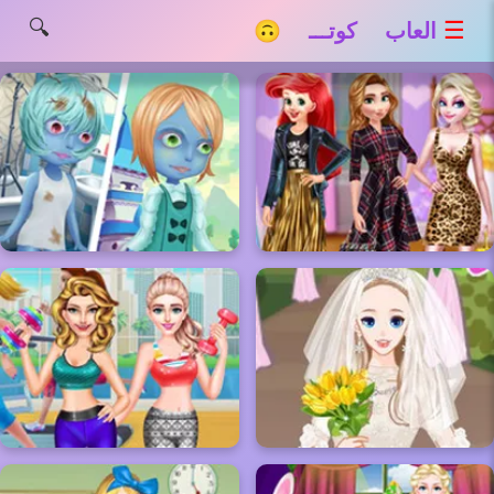
🔍
☰
العاب كوتـــ 🙃