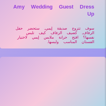
Amy Wedding Guest Dress
Up
سوف تتزوج صديقة إيمي, ستحضر حفل
الزفاف, كضيف الزفاف كيف تلبس
نفسها؟ افتح خزانة ملابس إيمي لاختيار
الفستان المناسب ولبسها.