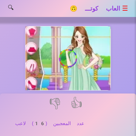
🔍
☰
العاب كوتـــ 🙃
👎
👍
عدد المعجبين (16) لاعب