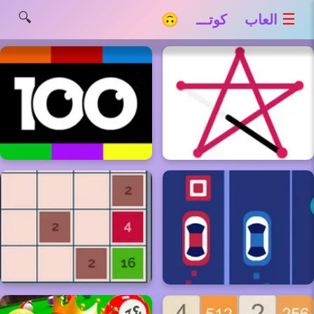
🔍
☰
العاب كوتـــ 🙃