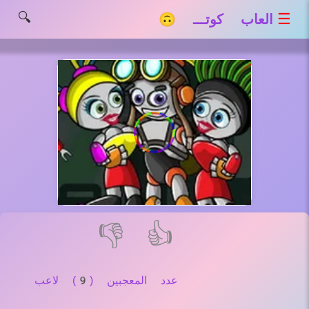
🔍
☰
العاب كوتـــ 🙃
👎
👍
عدد المعجبين (9) لاعب