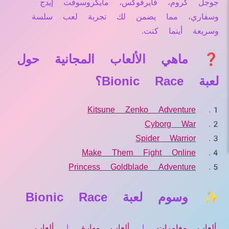
جوجل كروم، فايرفوكس، مايكروسوفت إيدج
وسفاري، مما يضمن لك تجربة لعب سلسة
وسريعة أينما كنت.
❓ ماهي الألعاب المجانية حول
لعبة Bionic Race؟
Kitsune Zenko Adventure
Cyborg War
Spider Warrior
Make Them Fight Online
Princess Goldblade Adventure
✨ وسوم لعبة Bionic Race
ألعاب مغامرات
|
ألعاب مهارة
|
ألعاب