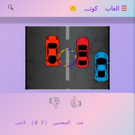
🔍
☰
العاب كوتـــ 🙃
👎
👍
عدد المعجبين (27) لاعب