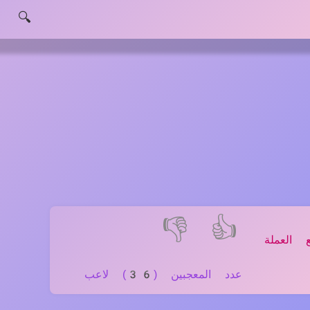
🔍
👎
👍
 العملة
عدد المعجبين (36) لاعب