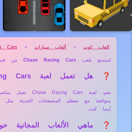
العاب كوت
>
ألعاب سيارات
>
g Cars
استمتع بلعب
Chase Racing Cars
من قس
❓ هل تعمل لعبة Chase Racing Cars علي جميع الأجهزة والمتصفحات؟
نعم، لعبة g Cars
متوافقة مع معظم المتصفحات الحديثة مثل
أينما كنت.
❓ ماهي الألعاب المجانية حول لعبة g Cars