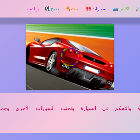
️ اكشن
🚙 سيارات
🎀 بنات
🍕 طبخ
⚽ رياضة
دة والتحكم في السيارة وتجنب السيارات الأخرى وجمع