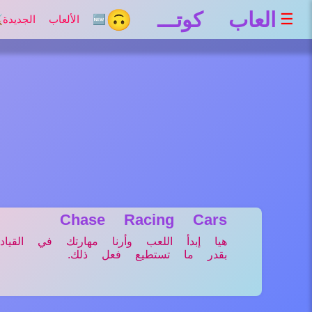
العاب كوتـــ 🙃
☰
🆕 الألعاب الجديدة
⚔
Chase Racing Cars
هيا إبدأ اللعب وأرنا مهارتك في القيا
بقدر ما تستطيع فعل ذلك.