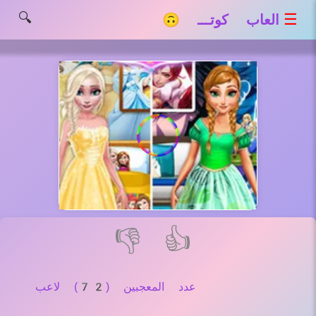
🔍
☰
العاب كوتـــ 🙃
👎
👍
عدد المعجبين (72) لاعب