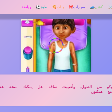
️ اكشن
🚙 سيارات
🎀 بنات
🍕 طبخ
⚽ رياضة
كو من الطول, وأصيبت ساقه, هل يمكنك منحه علا
ع هيكتور.