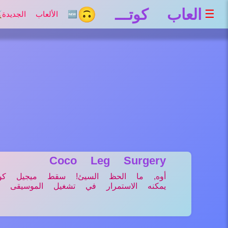
العاب كوتـــ 🙃
☰
🆕 الألعاب الجديدة
⚔
Coco Leg Surgery
أوه, ما الحظ السيئ! سقط ميجيل كو
يمكنه الاستمرار في تشغيل الموسيقى م