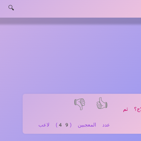
🔍
👎
👍
ج؟ ثم
عدد المعجبين (49) لاعب