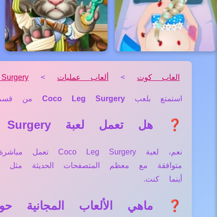
العاب كوت
>
ألعاب عمليات
>
urgery
استمتع بلعب
Coco Leg Surgery
من قس
❓ هل تعمل لعبة Coco Leg Surgery علي جميع الأجهزة والمتصفحات؟
نعم، لعبة Surgery
متوافقة مع معظم المتصفحات الحديثة مثل
أينما كنت.
❓ ماهي الألعاب المجانية حول لعبة urgery