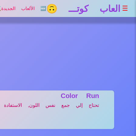
العاب كوتـــ 🙃
☰
🆕 الألعاب الجديدة
⚔
Color Run
تحتاج إلي جمع نفس اللون, الاستفادة ل