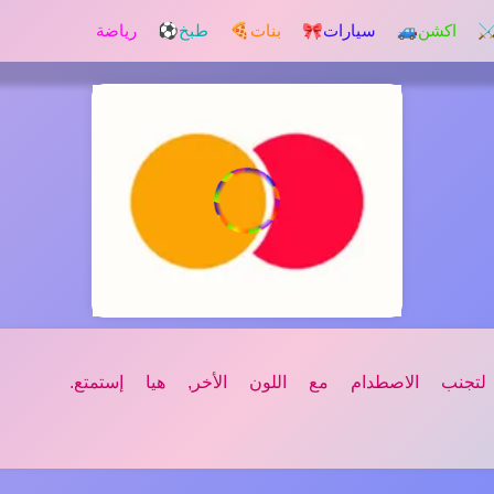
️ اكشن
🚙 سيارات
🎀 بنات
🍕 طبخ
⚽ رياضة
تجنب الاصطدام مع اللون الأخر, هيا إستمتع.