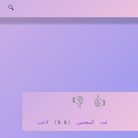
🔍
👎
👍
عدد المعجبين (50) لاعب