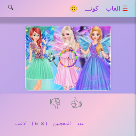
🔍
☰
العاب كوتـــ 🙃
👎
👍
عدد المعجبين (68) لاعب