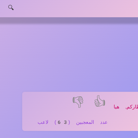
🔍
👎
👍
كم, هيا
عدد المعجبين (63) لاعب