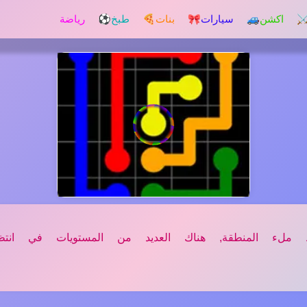
️ اكشن
🚙 سيارات
🎀 بنات
🍕 طبخ
⚽ رياضة
لء المنطقة, هناك العديد من المستويات في انتظار