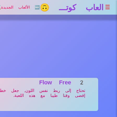
العاب كوتـــ 🙃
☰
🆕 الألعاب الجديدة
⚔
Flow Free 2
تحتاج إلى ربط نفس اللون, جعل خط م
إقضى وقتا طيبا مع هذه اللعبة.