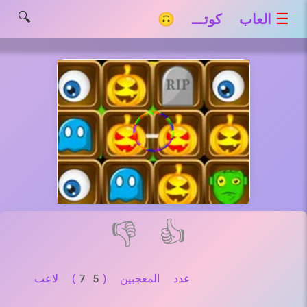
🔍
☰
العاب كوتـــ 🙃
👎
👍
عدد المعجبين (75) لاعب