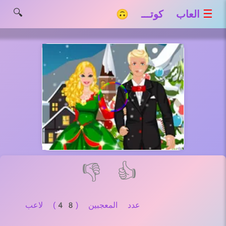
🔍
☰
العاب كوتـــ 🙃
👎
👍
عدد المعجبين (48) لاعب