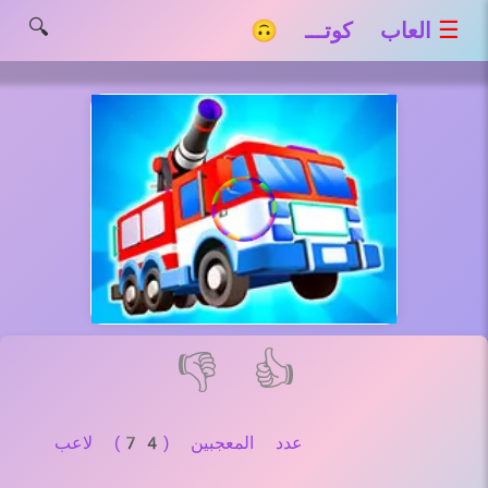
🔍
☰
العاب كوتـــ 🙃
👎
👍
عدد المعجبين (74) لاعب