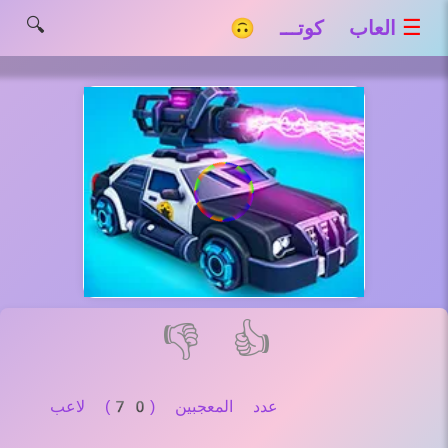
🔍
☰
العاب كوتـــ 🙃
👎
👍
عدد المعجبين (70) لاعب