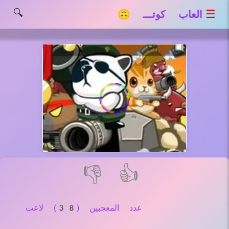
🔍
☰
العاب كوتـــ 🙃
👎
👍
عدد المعجبين (38) لاعب