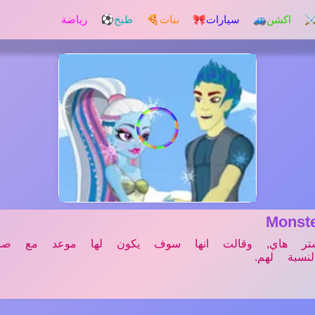
️ اكشن
🚙 سيارات
🎀 بنات
🍕 طبخ
⚽ رياضة
Mons
ستر هاي, وقالت انها سوف يكون لها موعد مع ص
نسبة لهم.