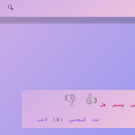
🔍
👎
👍
بي وسيم, هل
عدد المعجبين (5) لاعب