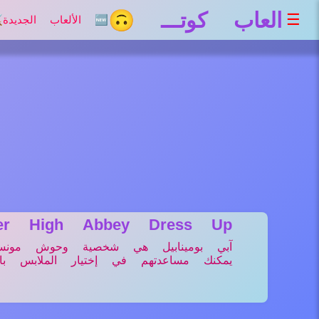
العاب كوتـــ 🙃
☰
🆕 الألعاب الجديدة
⚔
ter High Abbey Dress Up
آبي بومينابيل هي شخصية وحوش مون
يمكنك مساعدتهم في إختيار الملابس بال