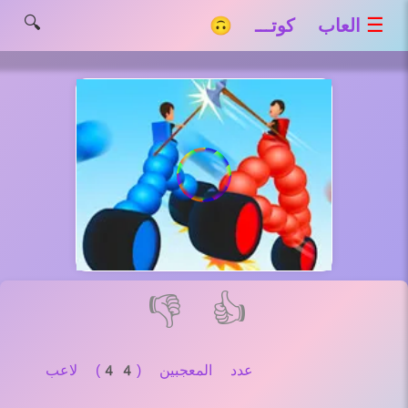
🔍
☰
العاب كوتـــ 🙃
👎
👍
عدد المعجبين (44) لاعب