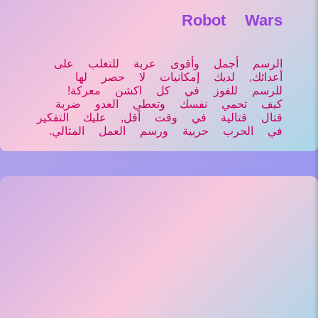
Robot Wars
الرسم أجمل وأقوى عربة للتغلب على
أعدائك, لديك إمكانيات لا حصر لها
للرسم للفوز في كل اكشن معركة!
كيف تحمي نفسك وتعطي العدو ضربة
قتال قتالية في وقت أقل, عليك التفكير
في الحرب حربية ورسم العمل المثالي.