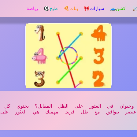
️ اكشن
🚙 سيارات
🎀 بنات
🍕 طبخ
⚽ رياضة
حيوان في العثور على الظل المقابل؟ يحتوي كل 
 عنصر يتوافق مع ظل فريد, مهمتك هي العثور على