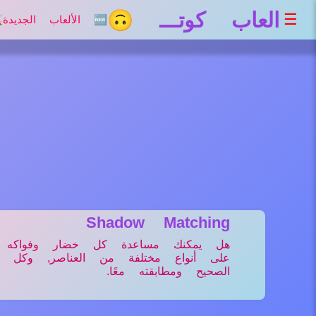
العاب كوتـــ 🙃
☰
🆕 الألعاب الجديدة
⚔
Shadow Matching
هل يمكنك مساعدة كل خضار وفواكه و
على أنواع مختلفة من العناصر, وكل
الصحيح ومطابقته معًا.