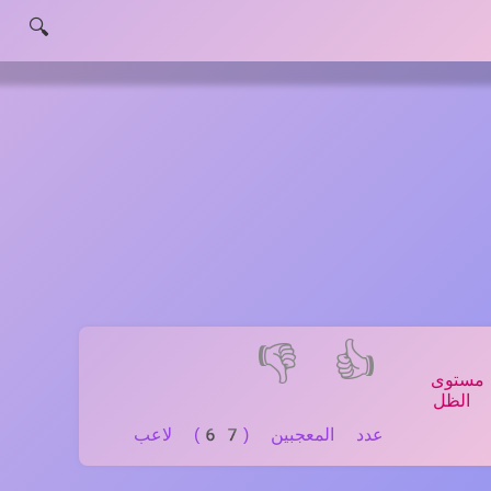
🔍
👎
👍
مستوى
 الظل
عدد المعجبين (67) لاعب