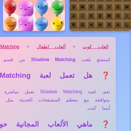
العاب كوت
>
ألعاب اطفال
>
atching
استمتع بلعب
Shadow Matching
من قسم
❓ هل تعمل لعبة Shadow Matching علي جميع الأجهزة والمتصفحات؟
نعم، لعبة  Matching
متوافقة مع معظم المتصفحات الحديثة مثل
أينما كنت.
❓ ماهي الألعاب المجانية حول لعبة ching