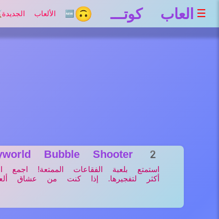
العاب كوتـــ 🙃
☰
🆕 الألعاب الجديدة
⚔
eyworld Bubble Shooter 2
استمتع بلعبة الفقاعات الممتعة! اجمع 
أكثر لتفجيرها. إذا كنت من عشاق ألع