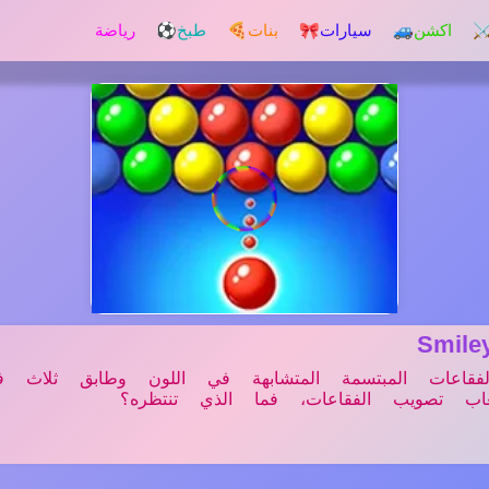
️ اكشن
🚙 سيارات
🎀 بنات
🍕 طبخ
⚽ رياضة
Smil
الفقاعات المبتسمة المتشابهة في اللون وطابق ثلاث ف
اب تصويب الفقاعات، فما الذي تنتظره؟