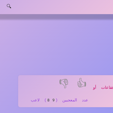
🔍
👎
👍
قاعات أو
عدد المعجبين (89) لاعب