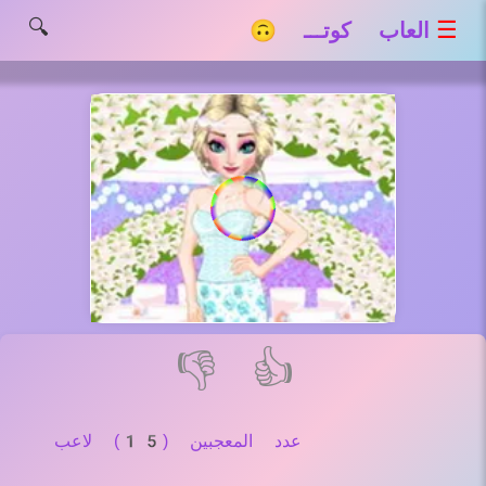
🔍
☰
العاب كوتـــ 🙃
👎
👍
عدد المعجبين (15) لاعب