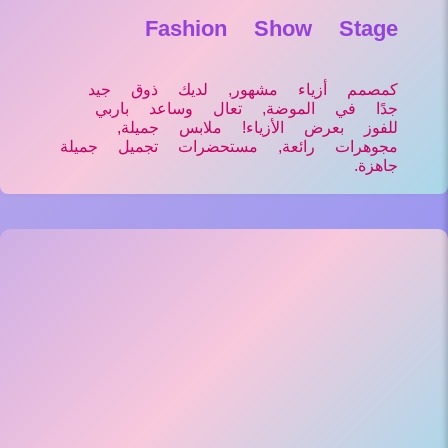
Fashion Show Stage
كمصمم أزياء مشهور, لديك ذوق جيد
جدًا في الموضة, تعال وساعد باربي
للفوز بعرض الأزياء! ملابس جميلة,
مجوهرات رائعة, مستحضرات تجميل جميلة
جاهزة.