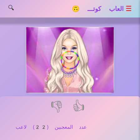
🔍
☰
العاب كوتـــ 🙃
👎
👍
عدد المعجبين (22) لاعب