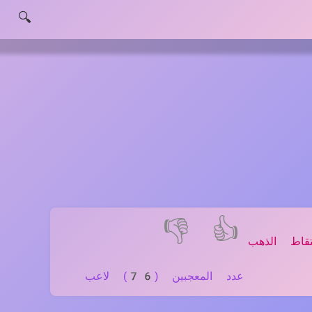
🔍
👎
👍
قاط الذهب
عدد المعجبين (76) لاعب