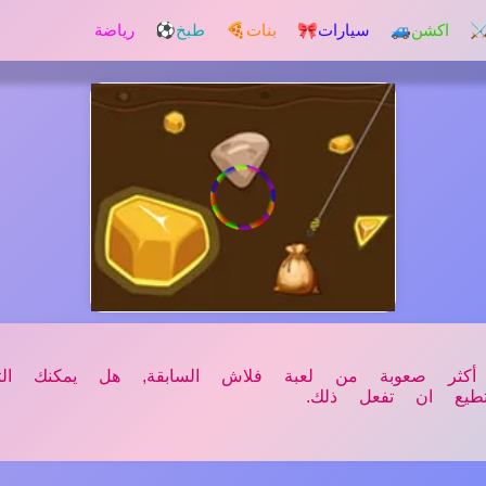
️ اكشن
🚙 سيارات
🎀 بنات
🍕 طبخ
⚽ رياضة
كثر صعوبة من لعبة فلاش السابقة, هل يمكنك الت
طيع ان تفعل ذلك.