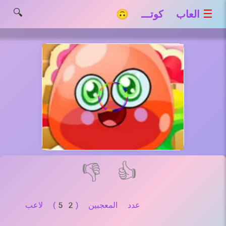
🔍
☰
العاب كوتـــ 🙃
👎
👍
عدد المعجبين (52) لاعب