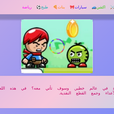
️ اكشن
🚙 سيارات
🎀 بنات
🍕 طبخ
⚽ رياضة
ة في عالم خطير, وسوف تأتي معه؟ في هذه اللعبة
اء وجمع القطع النقدية.