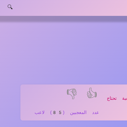
🔍
👎
👍
 تحتاج
عدد المعجبين (85) لاعب