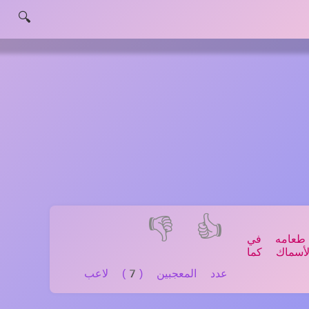
🔍
👎
👍
طعامه في
أسماك كما
عدد المعجبين (7) لاعب