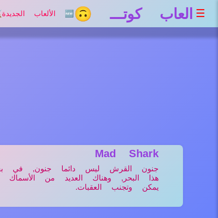
العاب كوتـــ 🙃
☰
🆕 الألعاب الجديدة
⚔
Mad Shark
جنون القرش ليس دائما جنون, في بعض
هذا البحر, وهناك العديد من الأسماك 
يمكن وتجنب العقبات.