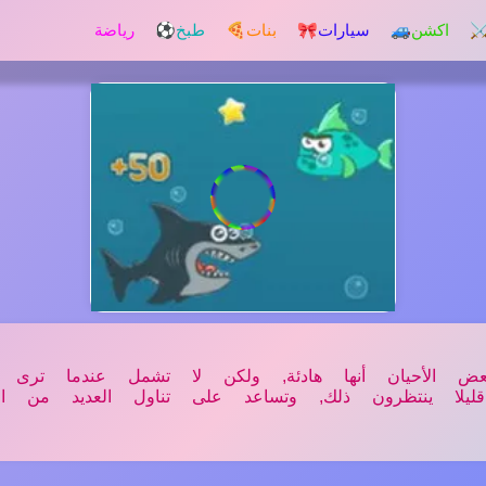
️ اكشن
🚙 سيارات
🎀 بنات
🍕 طبخ
⚽ رياضة
 الأحيان أنها هادئة, ولكن لا تشمل عندما ترى 
قليلا ينتظرون ذلك, وتساعد على تناول العديد من ال