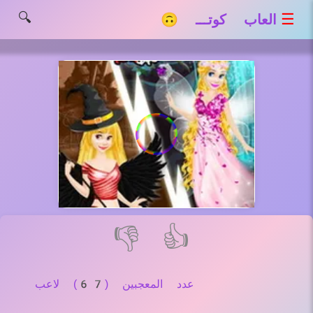
🔍
☰
العاب كوتـــ 🙃
👎
👍
عدد المعجبين (67) لاعب