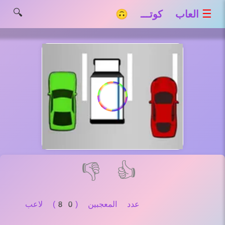
🔍
☰
العاب كوتـــ 🙃
👎
👍
عدد المعجبين (80) لاعب